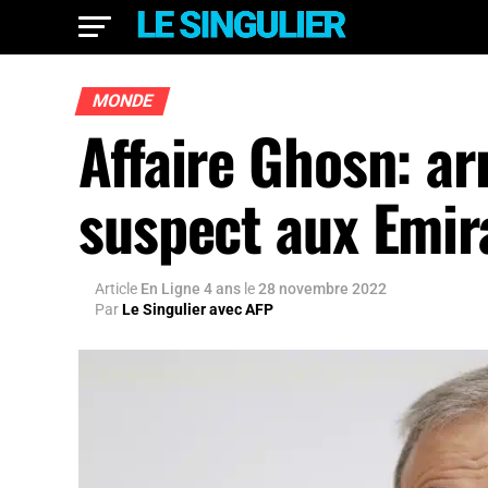
MONDE
Affaire Ghosn: ar
suspect aux Emir
Article
En Ligne 4 ans
le
28 novembre 2022
Par
Le Singulier avec AFP