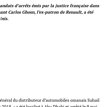
ndats d’arrêts émis par la justice française dans
ant Carlos Ghosn, l’ex-patron de Renault, a été
Unis.
énéral du distributeur d’automobiles omanais Suhail
18, « a été localisé à Abu Dhabi et arrêté le 9 mai