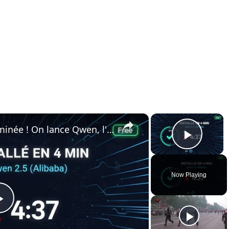
×
×
🚀 Installation de LMIM terminée ! On lance Qwen, l'IA locale d'Alibaba (gratuit, sans Internet)
Play 
Now Playing
Play