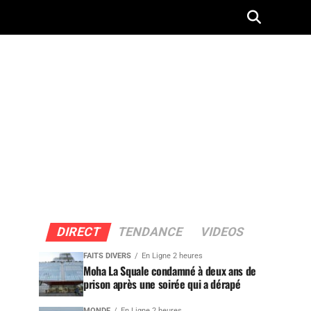
DIRECT
TENDANCE
VIDEOS
FAITS DIVERS
En Ligne 2 heures
Moha La Squale condamné à deux ans de
prison après une soirée qui a dérapé
MONDE
En Ligne 2 heures