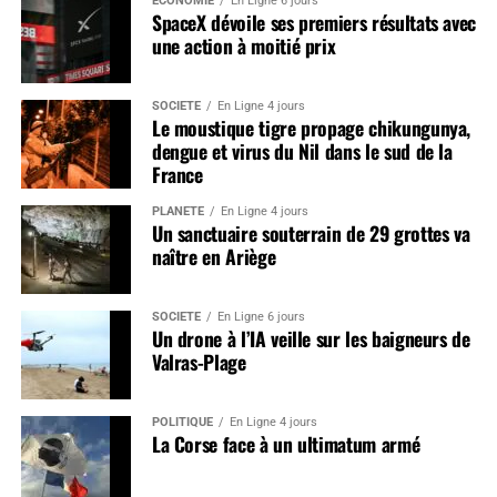
ÉCONOMIE
En Ligne 6 jours
SpaceX dévoile ses premiers résultats avec
une action à moitié prix
SOCIÉTÉ
En Ligne 4 jours
Le moustique tigre propage chikungunya,
dengue et virus du Nil dans le sud de la
France
PLANÈTE
En Ligne 4 jours
Un sanctuaire souterrain de 29 grottes va
naître en Ariège
SOCIÉTÉ
En Ligne 6 jours
Un drone à l’IA veille sur les baigneurs de
Valras-Plage
POLITIQUE
En Ligne 4 jours
La Corse face à un ultimatum armé