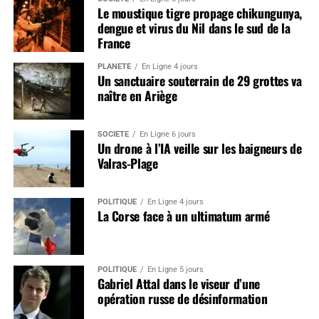
Le moustique tigre propage chikungunya,
dengue et virus du Nil dans le sud de la
France
PLANÈTE
En Ligne 4 jours
Un sanctuaire souterrain de 29 grottes va
naître en Ariège
SOCIÉTÉ
En Ligne 6 jours
Un drone à l’IA veille sur les baigneurs de
Valras-Plage
POLITIQUE
En Ligne 4 jours
La Corse face à un ultimatum armé
POLITIQUE
En Ligne 5 jours
Gabriel Attal dans le viseur d’une
opération russe de désinformation