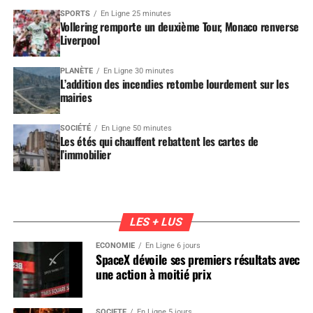
SPORTS
En Ligne 25 minutes
Vollering remporte un deuxième Tour, Monaco renverse
Liverpool
PLANÈTE
En Ligne 30 minutes
L’addition des incendies retombe lourdement sur les
mairies
SOCIÉTÉ
En Ligne 50 minutes
Les étés qui chauffent rebattent les cartes de
l’immobilier
LES + LUS
ÉCONOMIE
En Ligne 6 jours
SpaceX dévoile ses premiers résultats avec
une action à moitié prix
SOCIÉTÉ
En Ligne 5 jours