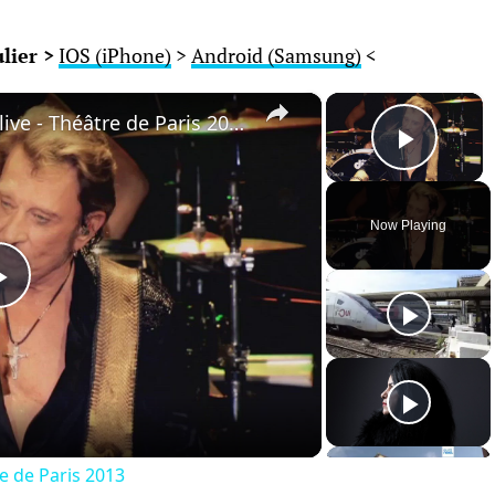
lier >
IOS (iPhone)
>
Android (Samsung)
<
×
×
Johnny Hallyday - Dead or alive - Théâtre de Paris 2013
Play 
Now Playing
Play
Video
re de Paris 2013