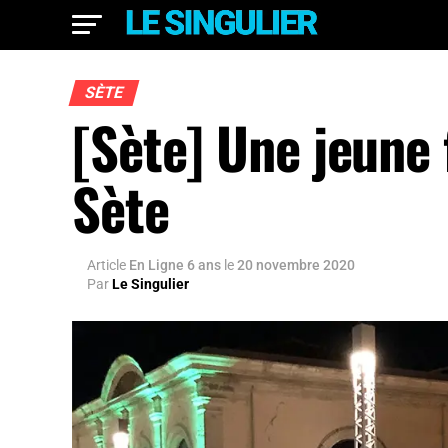
SÈTE
[Sète] Une jeune 
Sète
Article
En Ligne 6 ans
le
20 novembre 2020
Par
Le Singulier