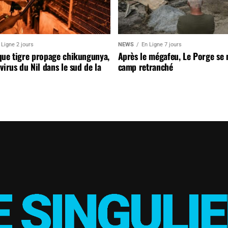
 Ligne 2 jours
NEWS
En Ligne 7 jours
que tigre propage chikungunya,
Après le mégafeu, Le Porge se
virus du Nil dans le sud de la
camp retranché