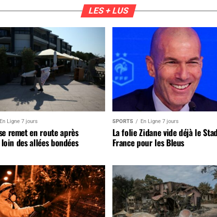
LES + LUS
En Ligne 7 jours
SPORTS
En Ligne 7 jours
se remet en route après
La folie Zidane vide déjà le Sta
, loin des allées bondées
France pour les Bleus