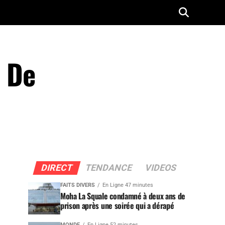
e De
DIRECT
TENDANCE
VIDEOS
FAITS DIVERS
En Ligne 47 minutes
Moha La Squale condamné à deux ans de
prison après une soirée qui a dérapé
MONDE
En Ligne 52 minutes