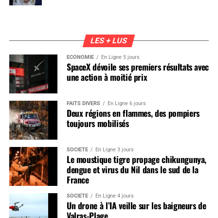
LES + LUS
ÉCONOMIE
En Ligne 5 jours
SpaceX dévoile ses premiers résultats avec
une action à moitié prix
FAITS DIVERS
En Ligne 6 jours
Deux régions en flammes, des pompiers
toujours mobilisés
SOCIÉTÉ
En Ligne 3 jours
Le moustique tigre propage chikungunya,
dengue et virus du Nil dans le sud de la
France
SOCIÉTÉ
En Ligne 4 jours
Un drone à l’IA veille sur les baigneurs de
Valras-Plage