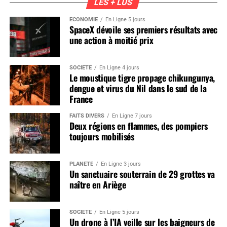
LES + LUS
ÉCONOMIE
En Ligne 5 jours
SpaceX dévoile ses premiers résultats avec
une action à moitié prix
SOCIÉTÉ
En Ligne 4 jours
Le moustique tigre propage chikungunya,
dengue et virus du Nil dans le sud de la
France
FAITS DIVERS
En Ligne 7 jours
Deux régions en flammes, des pompiers
toujours mobilisés
PLANÈTE
En Ligne 3 jours
Un sanctuaire souterrain de 29 grottes va
naître en Ariège
SOCIÉTÉ
En Ligne 5 jours
Un drone à l’IA veille sur les baigneurs de