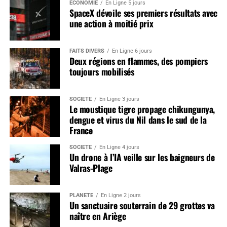
ÉCONOMIE
En Ligne 5 jours
SpaceX dévoile ses premiers résultats avec
une action à moitié prix
FAITS DIVERS
En Ligne 6 jours
Deux régions en flammes, des pompiers
toujours mobilisés
SOCIÉTÉ
En Ligne 3 jours
Le moustique tigre propage chikungunya,
dengue et virus du Nil dans le sud de la
France
SOCIÉTÉ
En Ligne 4 jours
Un drone à l’IA veille sur les baigneurs de
Valras-Plage
PLANÈTE
En Ligne 2 jours
Un sanctuaire souterrain de 29 grottes va
naître en Ariège