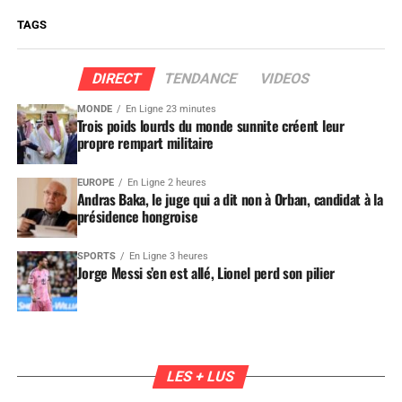
TAGS
DIRECT
TENDANCE
VIDEOS
MONDE
En Ligne 23 minutes
Trois poids lourds du monde sunnite créent leur
propre rempart militaire
EUROPE
En Ligne 2 heures
Andras Baka, le juge qui a dit non à Orban, candidat à la
présidence hongroise
SPORTS
En Ligne 3 heures
Jorge Messi s’en est allé, Lionel perd son pilier
LES + LUS