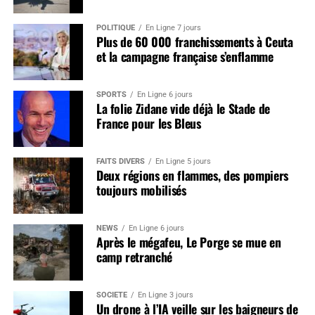
POLITIQUE
En Ligne 7 jours
Plus de 60 000 franchissements à Ceuta
et la campagne française s’enflamme
SPORTS
En Ligne 6 jours
La folie Zidane vide déjà le Stade de
France pour les Bleus
FAITS DIVERS
En Ligne 5 jours
Deux régions en flammes, des pompiers
toujours mobilisés
NEWS
En Ligne 6 jours
Après le mégafeu, Le Porge se mue en
camp retranché
SOCIÉTÉ
En Ligne 3 jours
Un drone à l’IA veille sur les baigneurs de