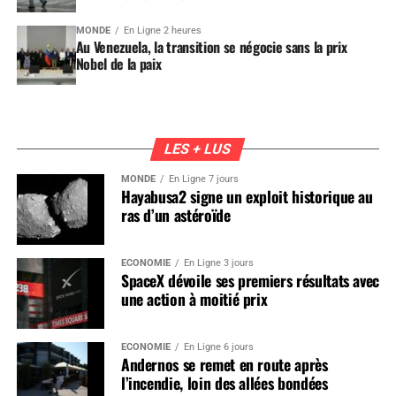
MONDE
En Ligne 2 heures
Au Venezuela, la transition se négocie sans la prix
Nobel de la paix
LES + LUS
MONDE
En Ligne 7 jours
Hayabusa2 signe un exploit historique au
ras d’un astéroïde
ÉCONOMIE
En Ligne 3 jours
SpaceX dévoile ses premiers résultats avec
une action à moitié prix
ÉCONOMIE
En Ligne 6 jours
Andernos se remet en route après
l’incendie, loin des allées bondées