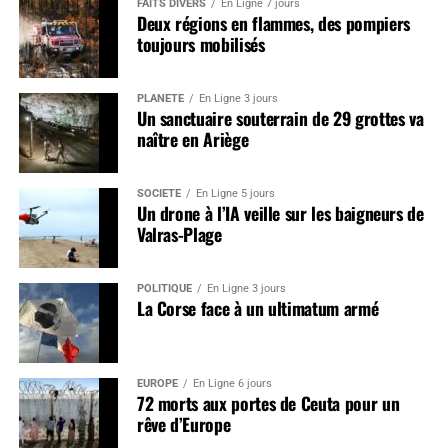
FAITS DIVERS
En Ligne 7 jours
Deux régions en flammes, des pompiers
toujours mobilisés
PLANÈTE
En Ligne 3 jours
Un sanctuaire souterrain de 29 grottes va
naître en Ariège
SOCIÉTÉ
En Ligne 5 jours
Un drone à l’IA veille sur les baigneurs de
Valras-Plage
POLITIQUE
En Ligne 3 jours
La Corse face à un ultimatum armé
EUROPE
En Ligne 6 jours
72 morts aux portes de Ceuta pour un
rêve d’Europe