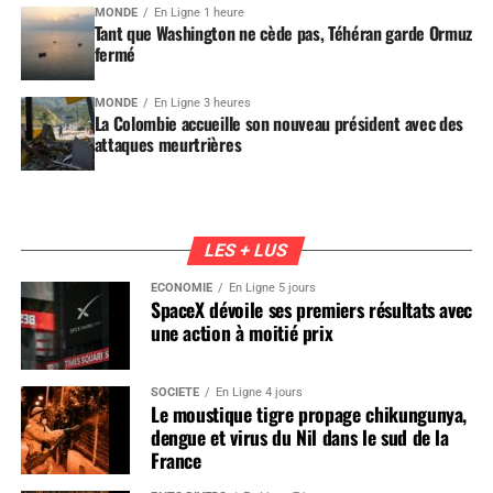
MONDE
En Ligne 1 heure
Tant que Washington ne cède pas, Téhéran garde Ormuz
fermé
MONDE
En Ligne 3 heures
La Colombie accueille son nouveau président avec des
attaques meurtrières
LES + LUS
ÉCONOMIE
En Ligne 5 jours
SpaceX dévoile ses premiers résultats avec
une action à moitié prix
SOCIÉTÉ
En Ligne 4 jours
Le moustique tigre propage chikungunya,
dengue et virus du Nil dans le sud de la
France