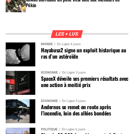
Pékin
LES + LUS
MONDE
En Ligne 6 jours
Hayabusa2 signe un exploit historique au
ras d’un astéroïde
ÉCONOMIE
En Ligne 3 jours
SpaceX dévoile ses premiers résultats avec
une action à moitié prix
ÉCONOMIE
En Ligne 5 jours
Andernos se remet en route après
l’incendie, loin des allées bondées
POLITIQUE
En Ligne 6 jours