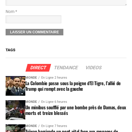
Nom *
TAGS
DIRECT
TENDANCE
VIDEOS
MONDE
En Ligne 2 heures
La Colombie passe sous la poigne d’El Tigre, l’allié de
Trump qui rompt avec la gauche
MONDE
En Ligne 6 heures
Un minibus soufflé par une bombe près de Damas, deux
morts et treize blessés
MONDE
En Ligne 7 heures
Taïwan barricade un pont vital face aux menaces de