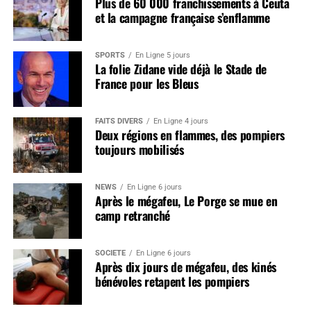
Plus de 60 000 franchissements à Ceuta
et la campagne française s’enflamme
SPORTS
En Ligne 5 jours
La folie Zidane vide déjà le Stade de
France pour les Bleus
FAITS DIVERS
En Ligne 4 jours
Deux régions en flammes, des pompiers
toujours mobilisés
NEWS
En Ligne 6 jours
Après le mégafeu, Le Porge se mue en
camp retranché
SOCIÉTÉ
En Ligne 6 jours
Après dix jours de mégafeu, des kinés
bénévoles retapent les pompiers