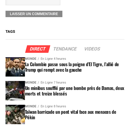
TAGS
DIRECT
TENDANCE
VIDEOS
MONDE
En Ligne 4 heures
La Colombie passe sous la poigne d’El Tigre, l’allié de
Trump qui rompt avec la gauche
MONDE
En Ligne 7 heures
Un minibus soufflé par une bombe près de Damas, deux
morts et treize blessés
MONDE
En Ligne 8 heures
Taïwan barricade un pont vital face aux menaces de
Pékin