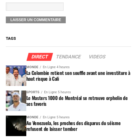
TAGS
DIRECT
TENDANCE
VIDEOS
MONDE
En Ligne 4 heures
La Colombie retient son souffle avant une investiture à
haut risque à Cali
SPORTS
En Ligne 5 heures
Le Masters 1000 de Montréal se retrouve orphelin de
ses favoris
MONDE
En Ligne 5 heures
Au Venezuela, les proches des disparus du séisme
refusent de laisser tomber