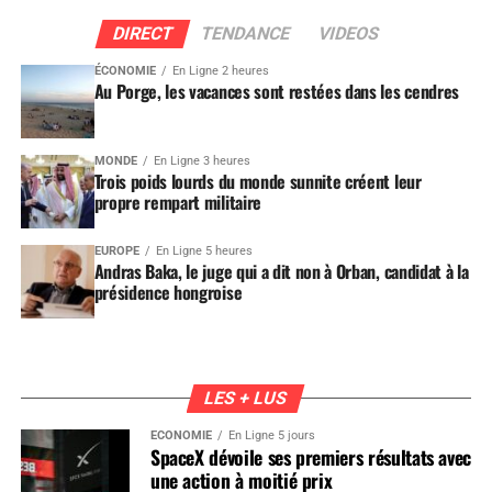
DIRECT
TENDANCE
VIDEOS
ÉCONOMIE
En Ligne 2 heures
Au Porge, les vacances sont restées dans les cendres
MONDE
En Ligne 3 heures
Trois poids lourds du monde sunnite créent leur
propre rempart militaire
EUROPE
En Ligne 5 heures
Andras Baka, le juge qui a dit non à Orban, candidat à la
présidence hongroise
LES + LUS
ÉCONOMIE
En Ligne 5 jours
SpaceX dévoile ses premiers résultats avec
une action à moitié prix