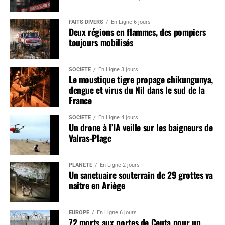
FAITS DIVERS
En Ligne 6 jours
Deux régions en flammes, des pompiers
toujours mobilisés
SOCIÉTÉ
En Ligne 3 jours
Le moustique tigre propage chikungunya,
dengue et virus du Nil dans le sud de la
France
SOCIÉTÉ
En Ligne 4 jours
Un drone à l’IA veille sur les baigneurs de
Valras-Plage
PLANÈTE
En Ligne 2 jours
Un sanctuaire souterrain de 29 grottes va
naître en Ariège
EUROPE
En Ligne 6 jours
72 morts aux portes de Ceuta pour un