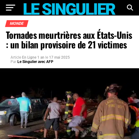
MONDE
Tornades meurtrières aux États-Unis
: un bilan provisoire de 21 victimes
Article
En Ligne 1 an
le
17 mai 2025
Par
Le Singulier avec AFP