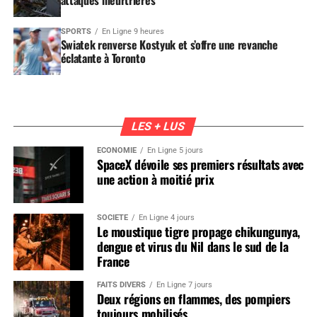
SPORTS
En Ligne 9 heures
Swiatek renverse Kostyuk et s’offre une revanche
éclatante à Toronto
LES + LUS
ÉCONOMIE
En Ligne 5 jours
SpaceX dévoile ses premiers résultats avec
une action à moitié prix
SOCIÉTÉ
En Ligne 4 jours
Le moustique tigre propage chikungunya,
dengue et virus du Nil dans le sud de la
France
FAITS DIVERS
En Ligne 7 jours
Deux régions en flammes, des pompiers
toujours mobilisés