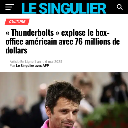
CULTURE
« Thunderbolts » explose le box-
office américain avec 76 millions de
dollars
Article
En Ligne 1 an
le
6 mai 2025
Par
Le Singulier avec AFP