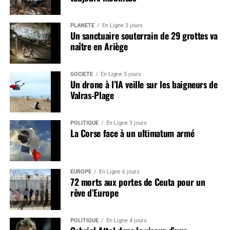
PLANÈTE
En Ligne 3 jours
Un sanctuaire souterrain de 29 grottes va
naître en Ariège
SOCIÉTÉ
En Ligne 5 jours
Un drone à l’IA veille sur les baigneurs de
Valras-Plage
POLITIQUE
En Ligne 3 jours
La Corse face à un ultimatum armé
EUROPE
En Ligne 6 jours
72 morts aux portes de Ceuta pour un
rêve d’Europe
POLITIQUE
En Ligne 4 jours