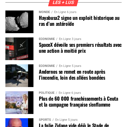
LES + LUS
MONDE
En Ligne 6 jours
Hayabusa2 signe un exploit historique au
ras d’un astéroïde
ÉCONOMIE
En Ligne 3 jours
SpaceX dévoile ses premiers résultats avec
une action à moitié prix
ÉCONOMIE
En Ligne 5 jours
Andernos se remet en route après
l’incendie, loin des allées bondées
POLITIQUE
En Ligne 6 jours
Plus de 60 000 franchissements à Ceuta
et la campagne française s’enflamme
SPORTS
En Ligne 5 jours
La folie Zidane vide déjà le Stade de