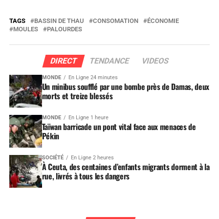
TAGS
BASSIN DE THAU
CONSOMATION
ÉCONOMIE
MOULES
PALOURDES
DIRECT
TENDANCE
VIDEOS
MONDE
En Ligne 24 minutes
Un minibus soufflé par une bombe près de Damas, deux
morts et treize blessés
MONDE
En Ligne 1 heure
Taïwan barricade un pont vital face aux menaces de
Pékin
SOCIÉTÉ
En Ligne 2 heures
À Ceuta, des centaines d’enfants migrants dorment à la
rue, livrés à tous les dangers