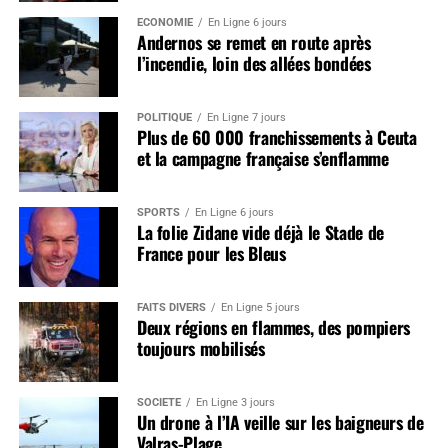
ÉCONOMIE
En Ligne 6 jours
Andernos se remet en route après
l’incendie, loin des allées bondées
POLITIQUE
En Ligne 7 jours
Plus de 60 000 franchissements à Ceuta
et la campagne française s’enflamme
SPORTS
En Ligne 6 jours
La folie Zidane vide déjà le Stade de
France pour les Bleus
FAITS DIVERS
En Ligne 5 jours
Deux régions en flammes, des pompiers
toujours mobilisés
SOCIÉTÉ
En Ligne 3 jours
Un drone à l’IA veille sur les baigneurs de
Valras-Plage