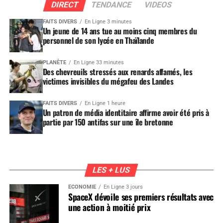
DIRECT
TENDANCE
VIDEOS
FAITS DIVERS
En Ligne 3 minutes
Un jeune de 14 ans tue au moins cinq membres du
personnel de son lycée en Thaïlande
PLANÈTE
En Ligne 33 minutes
Des chevreuils stressés aux renards affamés, les
victimes invisibles du mégafeu des Landes
FAITS DIVERS
En Ligne 1 heure
Un patron de média identitaire affirme avoir été pris à
partie par 150 antifas sur une île bretonne
LES + LUS
ÉCONOMIE
En Ligne 3 jours
SpaceX dévoile ses premiers résultats avec
une action à moitié prix