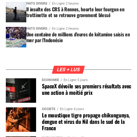
FAITS DIVERS
En Ligne 2 heures
Il insulte des CRS à Rennes, heurte leur fourgon en
trottinette et se retrouve gravement blessé
FAITS DIVERS
En Ligne 2 heures
Une centaine de millions d’euros de kétamine saisis en
mer par l’Indonésie
LES + LUS
ÉCONOMIE
En Ligne 5 jours
SpaceX dévoile ses premiers résultats avec
une action à moitié prix
SOCIÉTÉ
En Ligne 4 jours
Le moustique tigre propage chikungunya,
dengue et virus du Nil dans le sud de la
France