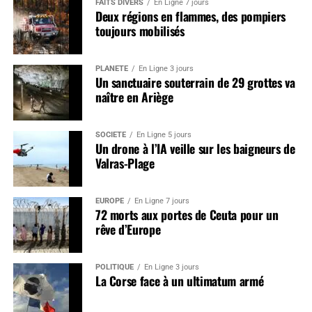
FAITS DIVERS
En Ligne 7 jours
Deux régions en flammes, des pompiers
toujours mobilisés
PLANÈTE
En Ligne 3 jours
Un sanctuaire souterrain de 29 grottes va
naître en Ariège
SOCIÉTÉ
En Ligne 5 jours
Un drone à l’IA veille sur les baigneurs de
Valras-Plage
EUROPE
En Ligne 7 jours
72 morts aux portes de Ceuta pour un
rêve d’Europe
POLITIQUE
En Ligne 3 jours
La Corse face à un ultimatum armé