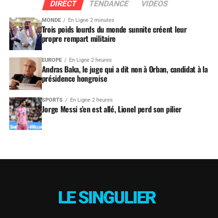
DIRECT
TENDANCE
VIDEOS
MONDE
En Ligne 2 minutes
Trois poids lourds du monde sunnite créent leur
propre rempart militaire
EUROPE
En Ligne 2 heures
Andras Baka, le juge qui a dit non à Orban, candidat à la
présidence hongroise
SPORTS
En Ligne 2 heures
Jorge Messi s’en est allé, Lionel perd son pilier