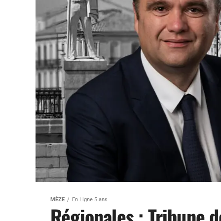
MÈZE
En Ligne 5 ans
Régionales : Tribune d