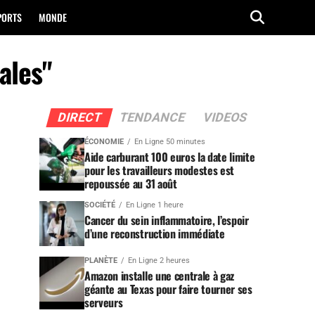
PORTS
MONDE
ales"
DIRECT
TENDANCE
VIDEOS
ÉCONOMIE
En Ligne 50 minutes
Aide carburant 100 euros la date limite
pour les travailleurs modestes est
repoussée au 31 août
SOCIÉTÉ
En Ligne 1 heure
Cancer du sein inflammatoire, l’espoir
d’une reconstruction immédiate
PLANÈTE
En Ligne 2 heures
Amazon installe une centrale à gaz
géante au Texas pour faire tourner ses
serveurs