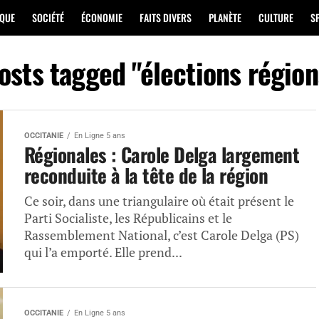
IQUE
SOCIÉTÉ
ÉCONOMIE
FAITS DIVERS
PLANÈTE
CULTURE
S
posts tagged "élections région
OCCITANIE
En Ligne 5 ans
Régionales : Carole Delga largement
reconduite à la tête de la région
Ce soir, dans une triangulaire où était présent le
Parti Socialiste, les Républicains et le
Rassemblement National, c’est Carole Delga (PS)
qui l’a emporté. Elle prend...
OCCITANIE
En Ligne 5 ans