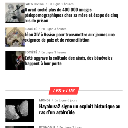
FAITS DIVERS
En Ligne 2 heures
Il avait caché plus de 400 000 images
pédopornographiques chez sa mère et écope de cinq
ans de prison
SOCIÉTÉ
En Ligne 3 heures
Léon XIV à Assise pour transmettre aux jeunes une
exigence de paix et de réconciliation
SOCIÉTÉ
En Ligne 3 heures
L’été aggrave la solitude des aînés, des bénévoles
frappent à leur porte
LES + LUS
MONDE
En Ligne 6 jours
Hayabusa2 signe un exploit historique au
ras d’un astéroïde
ÉCONOMIE
En Ligne 2 jours