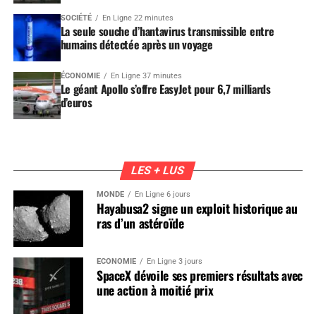
SOCIÉTÉ
En Ligne 22 minutes
La seule souche d’hantavirus transmissible entre
humains détectée après un voyage
ÉCONOMIE
En Ligne 37 minutes
Le géant Apollo s’offre EasyJet pour 6,7 milliards
d’euros
LES + LUS
MONDE
En Ligne 6 jours
Hayabusa2 signe un exploit historique au
ras d’un astéroïde
ÉCONOMIE
En Ligne 3 jours
SpaceX dévoile ses premiers résultats avec
une action à moitié prix