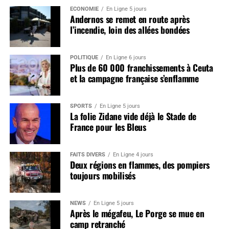
ÉCONOMIE
En Ligne 5 jours
Andernos se remet en route après
l’incendie, loin des allées bondées
POLITIQUE
En Ligne 6 jours
Plus de 60 000 franchissements à Ceuta
et la campagne française s’enflamme
SPORTS
En Ligne 5 jours
La folie Zidane vide déjà le Stade de
France pour les Bleus
FAITS DIVERS
En Ligne 4 jours
Deux régions en flammes, des pompiers
toujours mobilisés
NEWS
En Ligne 5 jours
Après le mégafeu, Le Porge se mue en
camp retranché