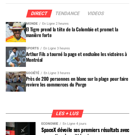
DIRECT
TENDANCE
VIDEOS
MONDE
En Ligne 2 heures
El Tigre prend la tête de la Colombie et promet la
manière forte
SPORTS
En Ligne 3 heures
Arthur Fils a tourné la page et enchaîne les victoires à
Montréal
SOCIÉTÉ
En Ligne 3 heures
Près de 200 personnes en blanc sur la plage pour faire
revivre les commerces du Porge
LES + LUS
ÉCONOMIE
En Ligne 4 jours
SpaceX dévoile ses premiers résultats avec