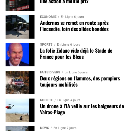
une action à moitié prix
ÉCONOMIE
En Ligne 6 jours
Andernos se remet en route après
l’incendie, loin des allées bondées
SPORTS
En Ligne 6 jours
La folie Zidane vide déjà le Stade de
France pour les Bleus
FAITS DIVERS
En Ligne 5 jours
Deux régions en flammes, des pompiers
toujours mobilisés
SOCIÉTÉ
En Ligne 4 jours
Un drone à l’IA veille sur les baigneurs de
Valras-Plage
NEWS
En Ligne 7 jours