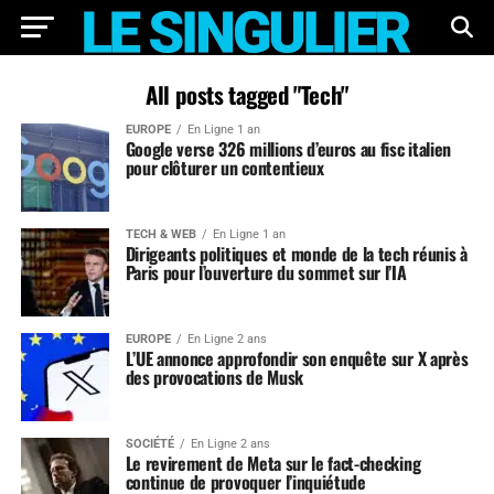
All posts tagged "Tech"
EUROPE
En Ligne 1 an
Google verse 326 millions d’euros au fisc italien
pour clôturer un contentieux
TECH & WEB
En Ligne 1 an
Dirigeants politiques et monde de la tech réunis à
Paris pour l’ouverture du sommet sur l’IA
EUROPE
En Ligne 2 ans
L’UE annonce approfondir son enquête sur X après
des provocations de Musk
SOCIÉTÉ
En Ligne 2 ans
Le revirement de Meta sur le fact-checking
continue de provoquer l’inquiétude