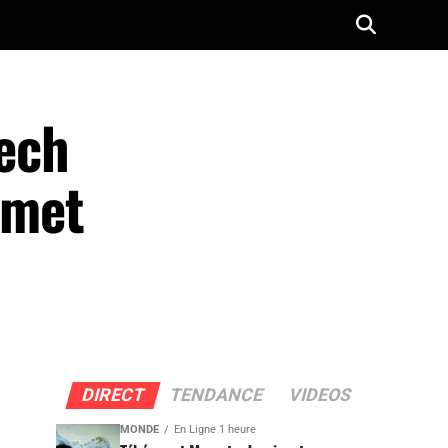
tech
mmet
DIRECT
TENDANCE
VIDEOS
MONDE
En Ligne 1 heure