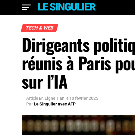
TECH & WEB
Dirigeants politi
réunis à Paris p
sur l’IA
Article
En Ligne 1 an
le
10 février 2025
Par
Le Singulier avec AFP