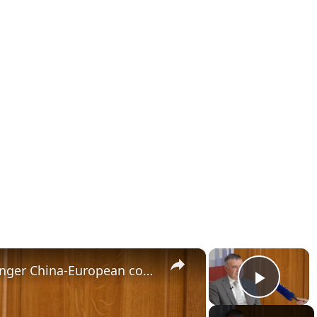
×
×
France: Experts call for stronger China-European cooperation in age of AI.
Play 