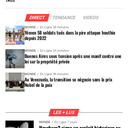
TAGS
DIRECT
TENDANCE
VIDEOS
MONDE
En Ligne 28 minutes
Yémen 58 soldats tués dans la pire attaque houthie
depuis 2022
MONDE
En Ligne 33 minutes
Buenos Aires sous tension après une manif contre une
loi sur la propriété privée
MONDE
En Ligne 38 minutes
Au Venezuela, la transition se négocie sans la prix
Nobel de la paix
LES + LUS
MONDE
En Ligne 7 jours
Hayabusa2 signe un exploit historique au