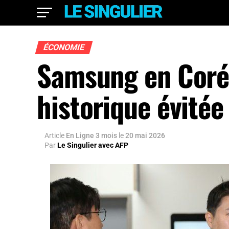
ÉCONOMIE
Samsung en Corée
historique évitée
Article
En Ligne 3 mois
le
20 mai 2026
Par
Le Singulier avec AFP