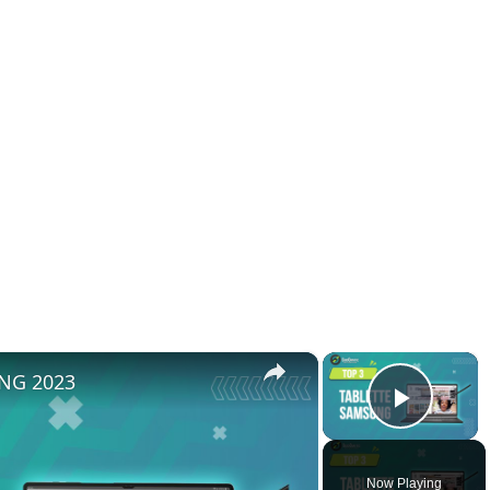
×
×
UNG 2023
Play 
Now Playing