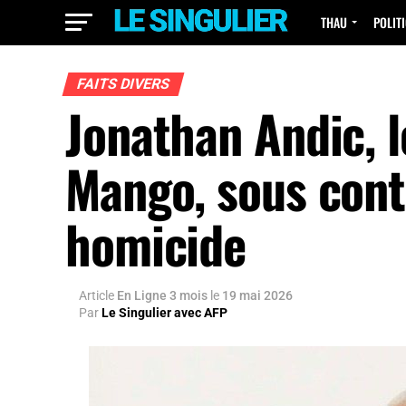
THAU
POLIT
FAITS DIVERS
Jonathan Andic, l
Mango, sous contr
homicide
Article
En Ligne 3 mois
le
19 mai 2026
Par
Le Singulier avec AFP