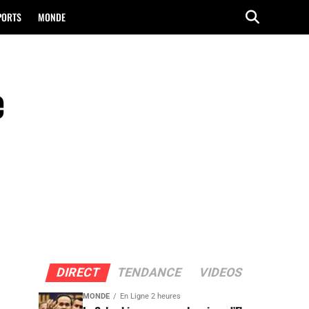
PORTS
MONDE
e
DIRECT
TENDANCE
VIDEOS
MONDE
En Ligne 2 heures