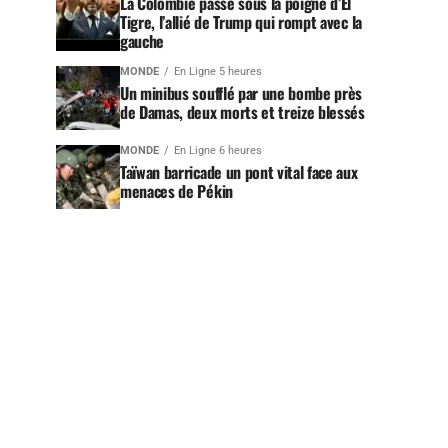
La Colombie passe sous la poigne d’El
Tigre, l’allié de Trump qui rompt avec la
gauche
MONDE
En Ligne 5 heures
Un minibus soufflé par une bombe près
de Damas, deux morts et treize blessés
MONDE
En Ligne 6 heures
Taïwan barricade un pont vital face aux
menaces de Pékin