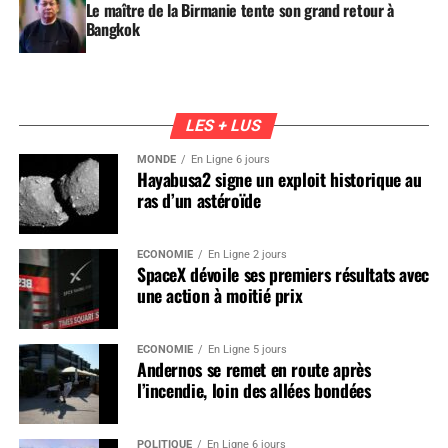
Le maître de la Birmanie tente son grand retour à
Bangkok
LES + LUS
MONDE
En Ligne 6 jours
Hayabusa2 signe un exploit historique au
ras d’un astéroïde
ÉCONOMIE
En Ligne 2 jours
SpaceX dévoile ses premiers résultats avec
une action à moitié prix
ÉCONOMIE
En Ligne 5 jours
Andernos se remet en route après
l’incendie, loin des allées bondées
POLITIQUE
En Ligne 6 jours