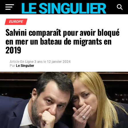
EUROPE
Salvini comparaît pour avoir bloqué
en mer un bateau de migrants en
2019
Article
En Ligne 3 ans
le
12 janvier 2024
Par
Le Singulier