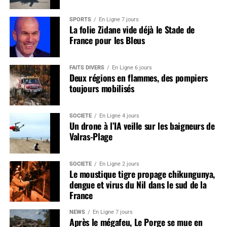
SPORTS
En Ligne 7 jours
La folie Zidane vide déjà le Stade de
France pour les Bleus
FAITS DIVERS
En Ligne 6 jours
Deux régions en flammes, des pompiers
toujours mobilisés
SOCIÉTÉ
En Ligne 4 jours
Un drone à l’IA veille sur les baigneurs de
Valras-Plage
SOCIÉTÉ
En Ligne 2 jours
Le moustique tigre propage chikungunya,
dengue et virus du Nil dans le sud de la
France
NEWS
En Ligne 7 jours
Après le mégafeu, Le Porge se mue en