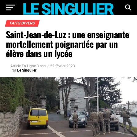
FAITS DIVERS
Saint-Jean-de-Luz : une enseignante
mortellement poignardée par un
élève dans un lycée
Article
En Ligne 3 ans
le
22 février 2023
Par
Le Singulier