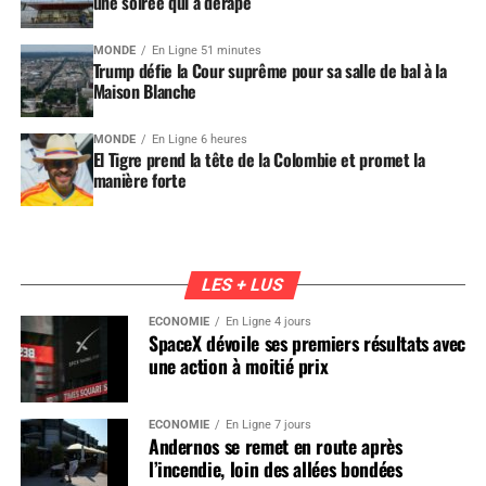
une soirée qui a dérapé
MONDE
En Ligne 51 minutes
Trump défie la Cour suprême pour sa salle de bal à la
Maison Blanche
MONDE
En Ligne 6 heures
El Tigre prend la tête de la Colombie et promet la
manière forte
LES + LUS
ÉCONOMIE
En Ligne 4 jours
SpaceX dévoile ses premiers résultats avec
une action à moitié prix
ÉCONOMIE
En Ligne 7 jours
Andernos se remet en route après
l’incendie, loin des allées bondées