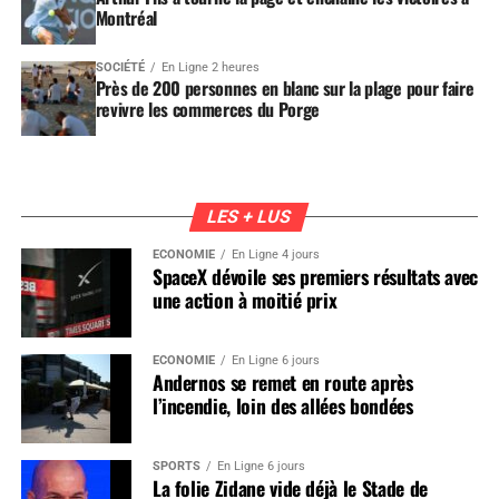
Montréal
SOCIÉTÉ
En Ligne 2 heures
Près de 200 personnes en blanc sur la plage pour faire
revivre les commerces du Porge
LES + LUS
ÉCONOMIE
En Ligne 4 jours
SpaceX dévoile ses premiers résultats avec
une action à moitié prix
ÉCONOMIE
En Ligne 6 jours
Andernos se remet en route après
l’incendie, loin des allées bondées
SPORTS
En Ligne 6 jours
La folie Zidane vide déjà le Stade de