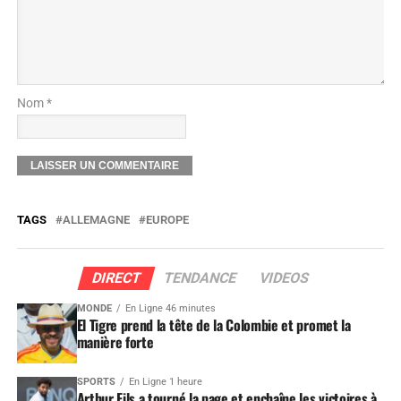
Nom *
TAGS
ALLEMAGNE
EUROPE
DIRECT
TENDANCE
VIDEOS
MONDE
En Ligne 46 minutes
El Tigre prend la tête de la Colombie et promet la
manière forte
SPORTS
En Ligne 1 heure
Arthur Fils a tourné la page et enchaîne les victoires à