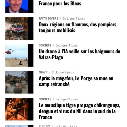
France pour les Bleus
FAITS DIVERS
En Ligne 5 jours
Deux régions en flammes, des pompiers
toujours mobilisés
SOCIÉTÉ
En Ligne 4 jours
Un drone à l’IA veille sur les baigneurs de
Valras-Plage
NEWS
En Ligne 7 jours
Après le mégafeu, Le Porge se mue en
camp retranché
SOCIÉTÉ
En Ligne 2 jours
Le moustique tigre propage chikungunya,
dengue et virus du Nil dans le sud de la
France
EUROPE
En Ligne 5 jours