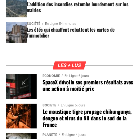
L’addition des incendies retombe lourdement sur les
mairies
SOCIÉTÉ
En Ligne 54 minutes
Les étés qui chauffent rebattent les cartes de
l’immobilier
LES + LUS
ÉCONOMIE
En Ligne 6 jours
SpaceX dévoile ses premiers résultats avec
une action à moitié prix
SOCIÉTÉ
En Ligne 5 jours
Le moustique tigre propage chikungunya,
dengue et virus du Nil dans le sud de la
France
PLANÈTE
En Ligne 4 jours