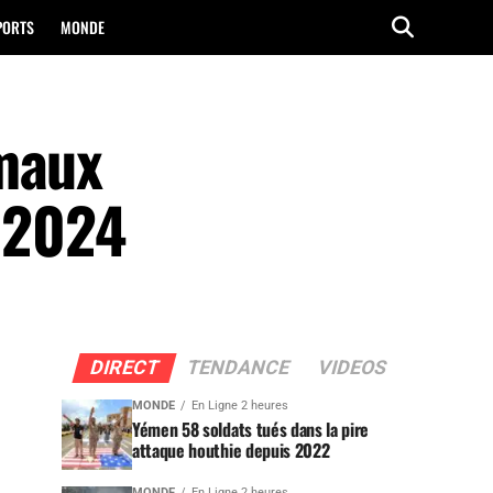
PORTS
MONDE
imaux
n 2024
DIRECT
TENDANCE
VIDEOS
MONDE
En Ligne 2 heures
Yémen 58 soldats tués dans la pire
attaque houthie depuis 2022
MONDE
En Ligne 2 heures