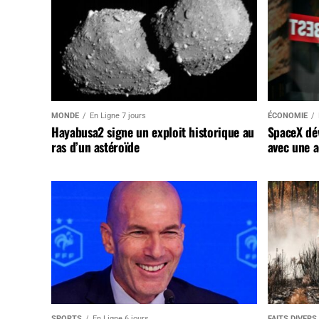
MONDE
En Ligne 7 jours
ÉCONOMIE
Hayabusa2 signe un exploit historique au
SpaceX dév
ras d’un astéroïde
avec une a
SPORTS
En Ligne 6 jours
FAITS DIVERS