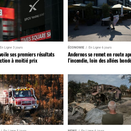
En Ligne 3 jours
ÉCONOMIE
En Ligne 6 jours
oile ses premiers résultats
Andernos se remet en route ap
ction à moitié prix
l’incendie, loin des allées bond
En Ligne 5 jours
NEWS
En Ligne 6 jours