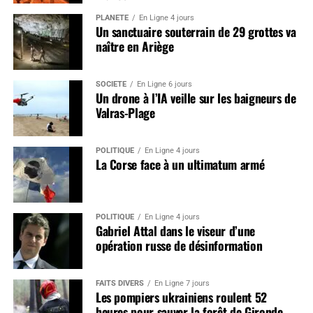
PLANÈTE
En Ligne 4 jours
Un sanctuaire souterrain de 29 grottes va
naître en Ariège
SOCIÉTÉ
En Ligne 6 jours
Un drone à l’IA veille sur les baigneurs de
Valras-Plage
POLITIQUE
En Ligne 4 jours
La Corse face à un ultimatum armé
POLITIQUE
En Ligne 4 jours
Gabriel Attal dans le viseur d’une
opération russe de désinformation
FAITS DIVERS
En Ligne 7 jours
Les pompiers ukrainiens roulent 52
heures pour sauver la forêt de Gironde