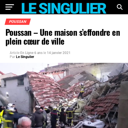
POUSSAN
Poussan – Une maison s’effondre en
plein cœur de ville
Article
En Ligne 6 ans
le
14 janvier 2021
Par
Le Singulier