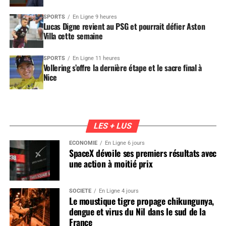
SPORTS
En Ligne 9 heures
Lucas Digne revient au PSG et pourrait défier Aston
Villa cette semaine
SPORTS
En Ligne 11 heures
Vollering s’offre la dernière étape et le sacre final à
Nice
LES + LUS
ÉCONOMIE
En Ligne 6 jours
SpaceX dévoile ses premiers résultats avec
une action à moitié prix
SOCIÉTÉ
En Ligne 4 jours
Le moustique tigre propage chikungunya,
dengue et virus du Nil dans le sud de la
France