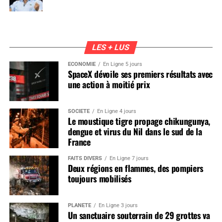
LES + LUS
ÉCONOMIE
En Ligne 5 jours
SpaceX dévoile ses premiers résultats avec
une action à moitié prix
SOCIÉTÉ
En Ligne 4 jours
Le moustique tigre propage chikungunya,
dengue et virus du Nil dans le sud de la
France
FAITS DIVERS
En Ligne 7 jours
Deux régions en flammes, des pompiers
toujours mobilisés
PLANÈTE
En Ligne 3 jours
Un sanctuaire souterrain de 29 grottes va