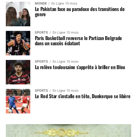
MONDE
En Ligne 10 mois
Le Pakistan face au paradoxe des transitions de
genre
SPORTS
En Ligne 10 mois
Paris Basketball renverse le Partizan Belgrade
dans un succès éclatant
SPORTS
En Ligne 10 mois
La relève toulousaine s’apprête à briller en Bleu
SPORTS
En Ligne 10 mois
Le Red Star s’installe en tête, Dunkerque se libère