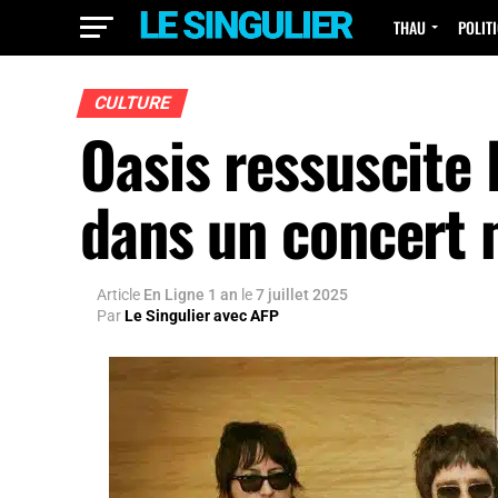
THAU
POLIT
CULTURE
Oasis ressuscite
dans un concert 
Article
En Ligne 1 an
le
7 juillet 2025
Par
Le Singulier avec AFP