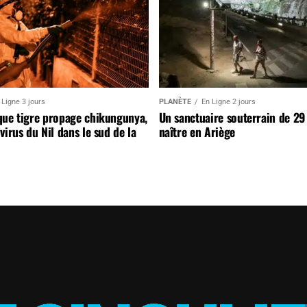
 Ligne 3 jours
PLANÈTE
En Ligne 2 jours
que tigre propage chikungunya,
Un sanctuaire souterrain de 29
virus du Nil dans le sud de la
naître en Ariège