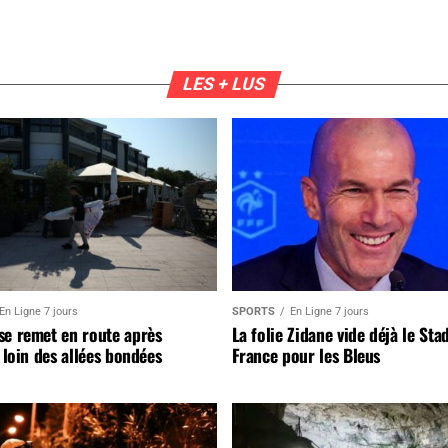
LES + LUS
En Ligne 7 jours
SPORTS
En Ligne 7 jours
se remet en route après
La folie Zidane vide déjà le Sta
, loin des allées bondées
France pour les Bleus