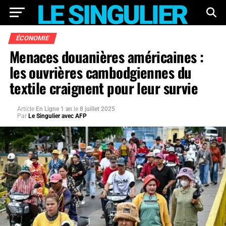
ÉCONOMIE
Menaces douanières américaines :
les ouvrières cambodgiennes du
textile craignent pour leur survie
Article
En Ligne 1 an
le
8 juillet 2025
Par
Le Singulier avec AFP