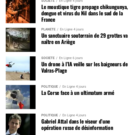
SOCIÉTÉ
En Ligne 4 jours
Le moustique tigre propage chikungunya,
dengue et virus du Nil dans le sud de la
France
PLANÈTE
En Ligne 4 jours
Un sanctuaire souterrain de 29 grottes va
naître en Ariège
SOCIÉTÉ
En Ligne 6 jours
Un drone à l’IA veille sur les baigneurs de
Valras-Plage
POLITIQUE
En Ligne 4 jours
La Corse face à un ultimatum armé
POLITIQUE
En Ligne 4 jours
Gabriel Attal dans le viseur d’une
opération russe de désinformation