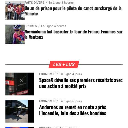
FAITS DIVERS
En Ligne 3 heures
Un an de prison pour le pilote du canot surchargé de la
Manche
SPORTS
En Ligne 4 heures
Niewiadoma fait basculer le Tour de France Femmes sur
le Ventoux
LES + LUS
ÉCONOMIE
En Ligne 4 jours
SpaceX dévoile ses premiers résultats avec
une action à moitié prix
ÉCONOMIE
En Ligne 6 jours
Andernos se remet en route après
l’incendie, loin des allées bondées