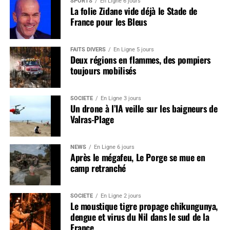
SPORTS
En Ligne 6 jours
La folie Zidane vide déjà le Stade de
France pour les Bleus
FAITS DIVERS
En Ligne 5 jours
Deux régions en flammes, des pompiers
toujours mobilisés
SOCIÉTÉ
En Ligne 3 jours
Un drone à l’IA veille sur les baigneurs de
Valras-Plage
NEWS
En Ligne 6 jours
Après le mégafeu, Le Porge se mue en
camp retranché
SOCIÉTÉ
En Ligne 2 jours
Le moustique tigre propage chikungunya,
dengue et virus du Nil dans le sud de la
France