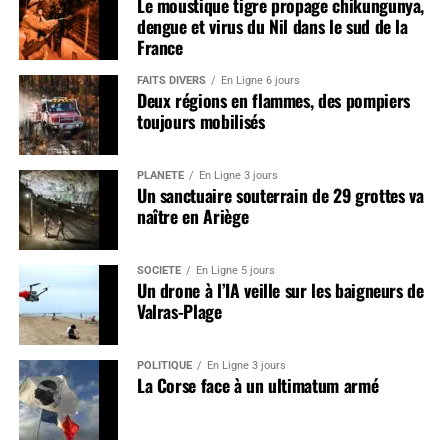
Le moustique tigre propage chikungunya,
dengue et virus du Nil dans le sud de la
France
FAITS DIVERS
En Ligne 6 jours
Deux régions en flammes, des pompiers
toujours mobilisés
PLANÈTE
En Ligne 3 jours
Un sanctuaire souterrain de 29 grottes va
naître en Ariège
SOCIÉTÉ
En Ligne 5 jours
Un drone à l’IA veille sur les baigneurs de
Valras-Plage
POLITIQUE
En Ligne 3 jours
La Corse face à un ultimatum armé