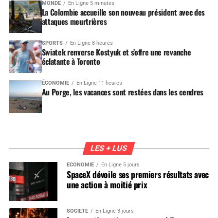
MONDE
En Ligne 5 minutes
La Colombie accueille son nouveau président avec des
attaques meurtrières
SPORTS
En Ligne 8 heures
Swiatek renverse Kostyuk et s’offre une revanche
éclatante à Toronto
ÉCONOMIE
En Ligne 11 heures
Au Porge, les vacances sont restées dans les cendres
LES + LUS
ÉCONOMIE
En Ligne 5 jours
SpaceX dévoile ses premiers résultats avec
une action à moitié prix
SOCIÉTÉ
En Ligne 3 jours