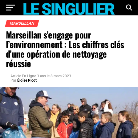
MARSEILLAN
Marseillan s’engage pour
l’environnement : Les chiffres clés
d’une opération de nettoyage
réussie
Article
En Ligne 3 ans
le
8 mars 2023
Par
Éloïse Picot