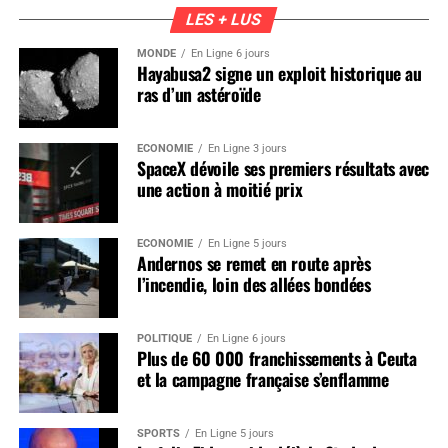
LES + LUS
MONDE
En Ligne 6 jours
Hayabusa2 signe un exploit historique au
ras d’un astéroïde
ÉCONOMIE
En Ligne 3 jours
SpaceX dévoile ses premiers résultats avec
une action à moitié prix
ÉCONOMIE
En Ligne 5 jours
Andernos se remet en route après
l’incendie, loin des allées bondées
POLITIQUE
En Ligne 6 jours
Plus de 60 000 franchissements à Ceuta
et la campagne française s’enflamme
SPORTS
En Ligne 5 jours