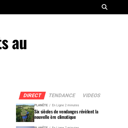
ts au
DIRECT
TENDANCE
VIDEOS
PLANÈTE
En Ligne 2 minutes
Six siècles de vendanges révèlent la
nouvelle ère climatique
PLANÈTE
En Ligne 7 minutes