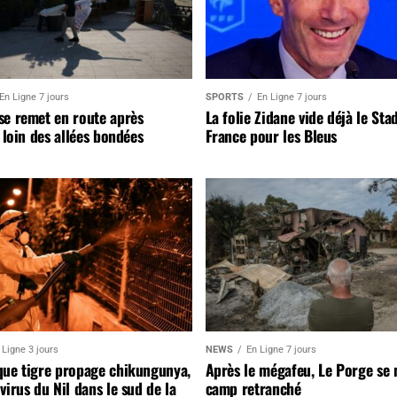
En Ligne 7 jours
SPORTS
En Ligne 7 jours
se remet en route après
La folie Zidane vide déjà le Sta
, loin des allées bondées
France pour les Bleus
 Ligne 3 jours
NEWS
En Ligne 7 jours
que tigre propage chikungunya,
Après le mégafeu, Le Porge se
virus du Nil dans le sud de la
camp retranché