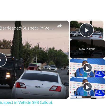
×
×
US, Los Angeles: Lancaster Barricaded Suspect in Vehicle SEB Callout.
Play 
Now Playing
Play
Video
uspect in Vehicle SEB Callout.