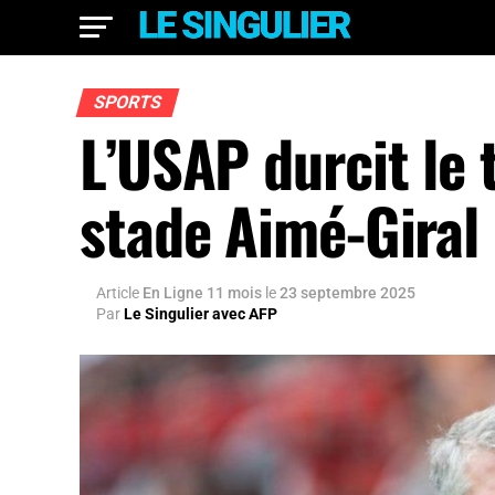
SPORTS
L’USAP durcit le 
stade Aimé-Giral
Article
En Ligne 11 mois
le
23 septembre 2025
Par
Le Singulier avec AFP