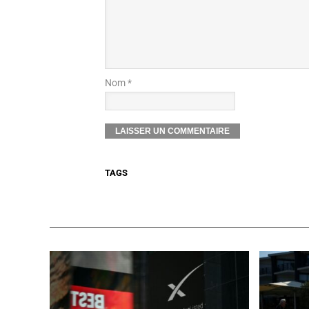
Nom *
TAGS