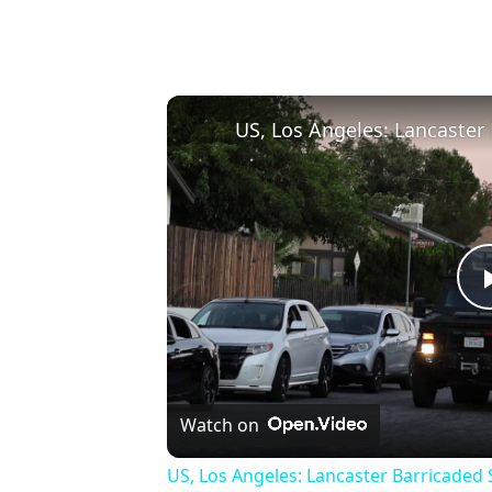
Watch on
US, Los Angeles: Lancaster Barricaded S