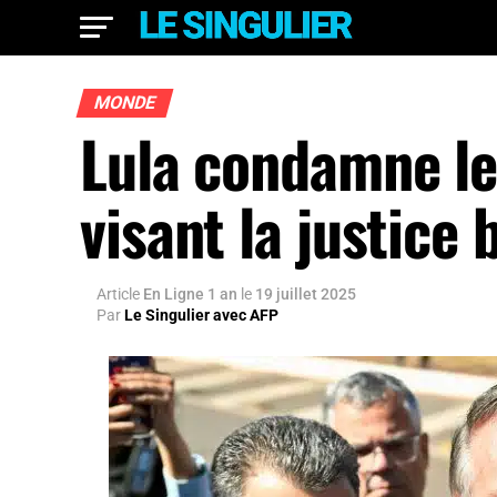
MONDE
Lula condamne le
visant la justice 
Article
En Ligne 1 an
le
19 juillet 2025
Par
Le Singulier avec AFP