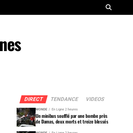
ines
DIRECT
TENDANCE
VIDEOS
MONDE
En Ligne 2 heures
Un minibus soufflé par une bombe près
de Damas, deux morts et treize blessés
MONDE
En Ligne 2 heures