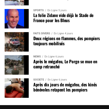
SPORTS
En Ligne 5 jours
La folie Zidane vide déjà le Stade de
France pour les Bleus
FAITS DIVERS
En Ligne 4 jours
Deux régions en flammes, des pompiers
toujours mobilisés
NEWS
En Ligne 6 jours
Après le mégafeu, Le Porge se mue en
camp retranché
SOCIÉTÉ
En Ligne 6 jours
Après dix jours de mégafeu, des kinés
bénévoles retapent les pompiers