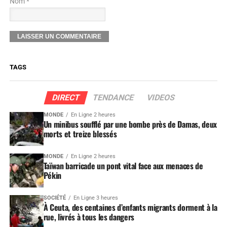
Nom *
TAGS
DIRECT
TENDANCE
VIDEOS
MONDE
En Ligne 2 heures
Un minibus soufflé par une bombe près de Damas, deux
morts et treize blessés
MONDE
En Ligne 2 heures
Taïwan barricade un pont vital face aux menaces de
Pékin
SOCIÉTÉ
En Ligne 3 heures
À Ceuta, des centaines d’enfants migrants dorment à la
rue, livrés à tous les dangers