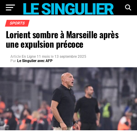
SPORTS
Lorient sombre à Marseille après
une expulsion précoce
Article
En Ligne 11 mois
le
13 septembre 2025
Par
Le Singulier avec AFP