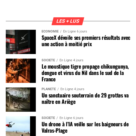
LES + LUS
ÉCONOMIE
En Ligne 6 jours
SpaceX dévoile ses premiers résultats avec
une action à moitié prix
SOCIÉTÉ
En Ligne 4 jours
Le moustique tigre propage chikungunya,
dengue et virus du Nil dans le sud de la
France
PLANÈTE
En Ligne 4 jours
Un sanctuaire souterrain de 29 grottes va
naître en Ariège
SOCIÉTÉ
En Ligne 6 jours
Un drone à l’IA veille sur les baigneurs de
Valras-Plage