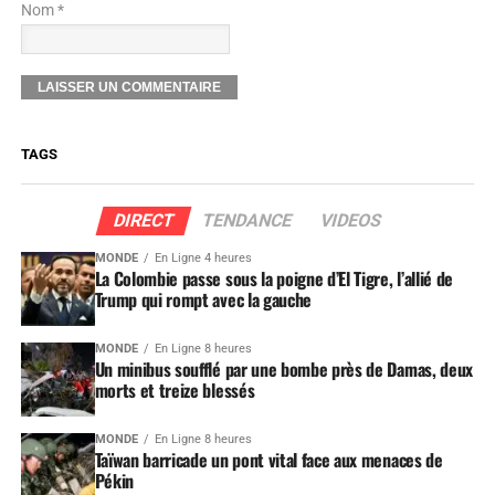
Nom *
TAGS
DIRECT
TENDANCE
VIDEOS
MONDE
En Ligne 4 heures
La Colombie passe sous la poigne d’El Tigre, l’allié de
Trump qui rompt avec la gauche
MONDE
En Ligne 8 heures
Un minibus soufflé par une bombe près de Damas, deux
morts et treize blessés
MONDE
En Ligne 8 heures
Taïwan barricade un pont vital face aux menaces de
Pékin