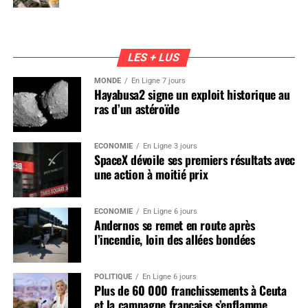
LES + LUS
MONDE
En Ligne 7 jours
Hayabusa2 signe un exploit historique au
ras d’un astéroïde
ÉCONOMIE
En Ligne 3 jours
SpaceX dévoile ses premiers résultats avec
une action à moitié prix
ÉCONOMIE
En Ligne 6 jours
Andernos se remet en route après
l’incendie, loin des allées bondées
POLITIQUE
En Ligne 6 jours
Plus de 60 000 franchissements à Ceuta
et la campagne française s’enflamme