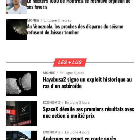
Le Masters 1000 de Montréal se retrouve orphelin de
ses favoris
MONDE
En Ligne 5 heures
Au Venezuela, les proches des disparus du séisme
refusent de laisser tomber
LES + LUS
MONDE
En Ligne 6 jours
Hayabusa2 signe un exploit historique au
ras d’un astéroïde
ÉCONOMIE
En Ligne 2 jours
SpaceX dévoile ses premiers résultats avec
une action à moitié prix
ÉCONOMIE
En Ligne 4 jours
Andernos se remet en route après