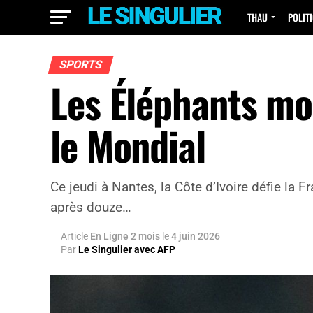
THAU
POLIT
SPORTS
Les Éléphants mo
le Mondial
Ce jeudi à Nantes, la Côte d’Ivoire défie la
après douze…
Article
En Ligne 2 mois
le
4 juin 2026
Par
Le Singulier avec AFP