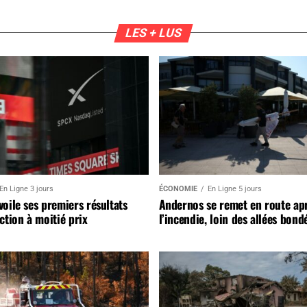
LES + LUS
En Ligne 3 jours
ÉCONOMIE
En Ligne 5 jours
oile ses premiers résultats
Andernos se remet en route ap
ction à moitié prix
l’incendie, loin des allées bond