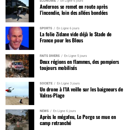
ÉCONOMIE
En Ligne 6 jours
Andernos se remet en route après
l’incendie, loin des allées bondées
SPORTS
En Ligne 6 jours
La folie Zidane vide déjà le Stade de
France pour les Bleus
FAITS DIVERS
En Ligne 5 jours
Deux régions en flammes, des pompiers
toujours mobilisés
SOCIÉTÉ
En Ligne 3 jours
Un drone à l’IA veille sur les baigneurs de
Valras-Plage
NEWS
En Ligne 6 jours
Après le mégafeu, Le Porge se mue en
camp retranché