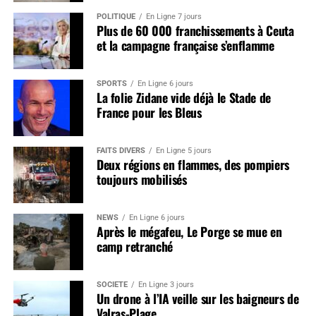
POLITIQUE
En Ligne 7 jours
Plus de 60 000 franchissements à Ceuta
et la campagne française s’enflamme
SPORTS
En Ligne 6 jours
La folie Zidane vide déjà le Stade de
France pour les Bleus
FAITS DIVERS
En Ligne 5 jours
Deux régions en flammes, des pompiers
toujours mobilisés
NEWS
En Ligne 6 jours
Après le mégafeu, Le Porge se mue en
camp retranché
SOCIÉTÉ
En Ligne 3 jours
Un drone à l’IA veille sur les baigneurs de
Valras-Plage