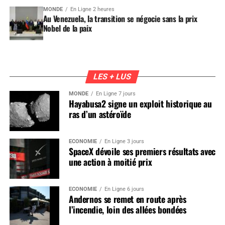
MONDE
En Ligne 2 heures
Au Venezuela, la transition se négocie sans la prix
Nobel de la paix
LES + LUS
MONDE
En Ligne 7 jours
Hayabusa2 signe un exploit historique au
ras d’un astéroïde
ÉCONOMIE
En Ligne 3 jours
SpaceX dévoile ses premiers résultats avec
une action à moitié prix
ÉCONOMIE
En Ligne 6 jours
Andernos se remet en route après
l’incendie, loin des allées bondées