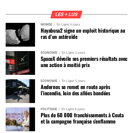
LES + LUS
MONDE
En Ligne 6 jours
Hayabusa2 signe un exploit historique au
ras d’un astéroïde
ÉCONOMIE
En Ligne 2 jours
SpaceX dévoile ses premiers résultats avec
une action à moitié prix
ÉCONOMIE
En Ligne 5 jours
Andernos se remet en route après
l’incendie, loin des allées bondées
POLITIQUE
En Ligne 6 jours
Plus de 60 000 franchissements à Ceuta
et la campagne française s’enflamme